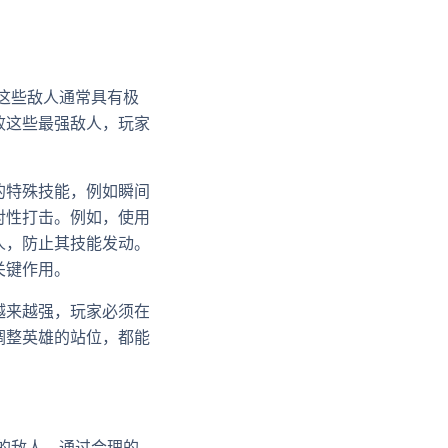
这些敌人通常具有极
败这些最强敌人，玩家
的特殊技能，例如瞬间
对性打击。例如，使用
人，防止其技能发动。
关键作用。
越来越强，玩家必须在
调整英雄的站位，都能
的敌人。通过合理的