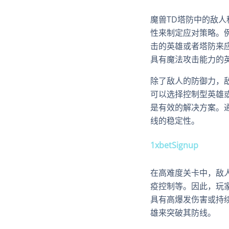
魔兽TD塔防中的敌
性来制定应对策略。
击的英雄或者塔防来
具有魔法攻击能力的
除了敌人的防御力，
可以选择控制型英雄
是有效的解决方案。
线的稳定性。
1xbetSignup
在高难度关卡中，敌
疫控制等。因此，玩
具有高爆发伤害或持
雄来突破其防线。