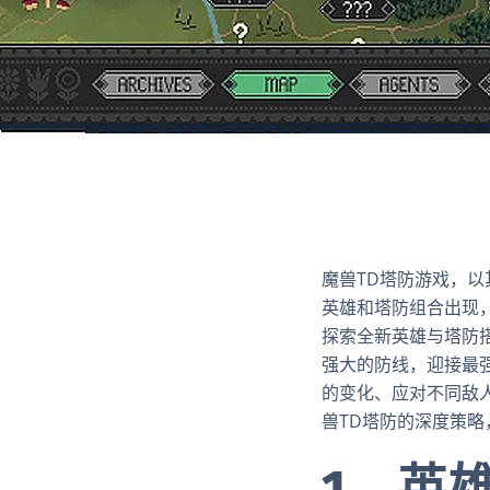
魔兽TD塔防游戏，
英雄和塔防组合出现
探索全新英雄与塔防
强大的防线，迎接最
的变化、应对不同敌
兽TD塔防的深度策
1、英