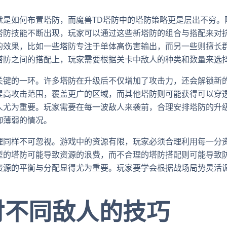
就是如何布置塔防，而魔兽TD塔防中的塔防策略更是层出不穷。
塔防技能不断出现，玩家可以通过这些新塔防的组合与搭配来对
的效果，比如一些塔防专注于单体高伤害输出，而另一些则擅长
塔防之间的搭配上，玩家需要根据关卡中敌人的种类和数量来选
关键的一环。许多塔防在升级后不仅增加了攻击力，还会解锁新
提高攻击范围，覆盖更广的区域，而其他塔防则可能获得可以穿
人尤为重要。玩家需要在每一波敌人来袭前，合理安排塔防的升
御薄弱的情况。
理同样不可忽视。游戏中的资源有限，玩家必须合理利用每一分
型的塔防可能导致资源的浪费，而不合理的塔防搭配则可能导致
资源的平衡与分配显得尤为重要。玩家要学会根据战场局势灵活
对不同敌人的技巧