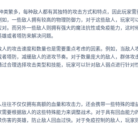
人种类繁多，每种敌人都有其独特的攻击方式和特点，因此玩家需
例如，一些敌人拥有较高的物理防御力，对于这些敌人，玩家可
应对。而另外一些敌人则拥有强大的魔法抗性或免疫能力，这时
英雄或者塔防来解决问题。
敌人的攻击速度和数量也是需要重点考虑的因素。例如，当敌人
或者塔防，减缓敌人的进攻节奏。对于数量庞大的敌人，群体攻
通过合理选择攻击类型和技能，玩家可以针对敌人弱点进行针对
人往往不仅仅拥有高额的血量和攻击力，还会携带一些特殊的增
家需要根据敌人的这些特殊能力来调整战术。对于具有回血能力
续伤害的英雄，防止敌人回血过快。对于免疫控制的敌人，玩家