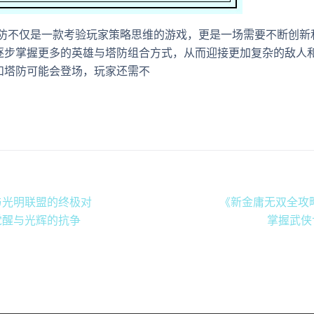
塔防不仅是一款考验玩家策略思维的游戏，更是一场需要不断创新
逐步掌握更多的英雄与塔防组合方式，从而迎接更加复杂的敌人
和塔防可能会登场，玩家还需不
与光明联盟的终极对
《新金庸无双全攻
觉醒与光辉的抗争
掌握武侠