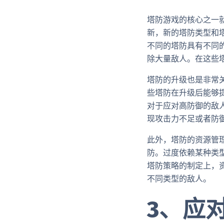
塔防游戏的核心之一
新，新的塔防类型和
不同的塔防具有不同
除大量敌人。在这些
塔防的升级也是非常
些塔防在升级后能够
对于应对高防御的敌
现攻击力不足或者防
此外，塔防的资源管
防。过度依赖某种类
塔防策略的制定上，
不同类型的敌人。
3、应