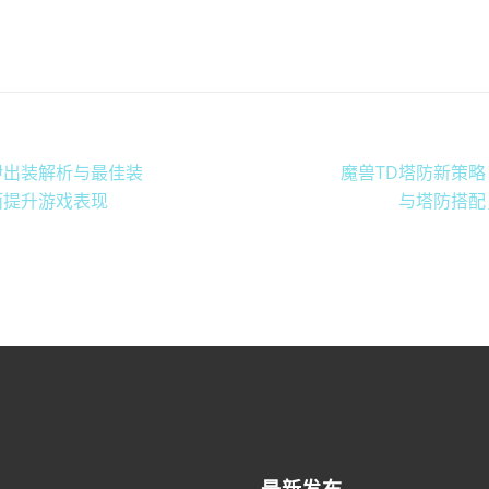
伊出装解析与最佳装
魔兽TD塔防新策
面提升游戏表现
与塔防搭配