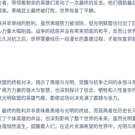
言者，带领着剩余的英雄们发动了一次最终的反击。他们借助最
源泉。黑暗武士最终被打败，世界恢复了平静。
果并非单纯的胜利。虽然黑暗势力被消除，但光明联盟也付出了
心力量大幅削弱。战争的结局并没有带来彻底的和平，反而让世
长久对抗之后，世界需要经历一段漫长的重建过程，才能恢复到
联盟的终极对决，揭示了黑暗与光明、觉醒与抗争之间的永恒斗
了两方力量的强大与智慧，也深刻探讨了信念、牺牲和人性复杂
是光明联盟的英雄气概，都使这场对决充满了震撼与张力。
，最终的胜利并非意味着黑暗与光明的终结，而是两者在历史长
变了个体英雄的命运，也深刻影响了整个世界的未来。虽然光明
角落悄然滋生，提醒着人们，在这片充满希望的世界中，光明与