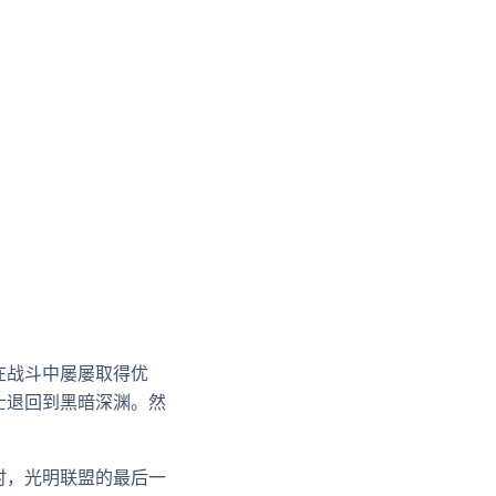
在战斗中屡屡取得优
士退回到黑暗深渊。然
时，光明联盟的最后一