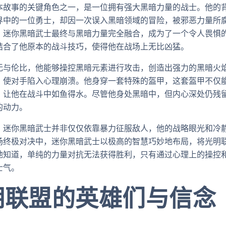
本故事的关键角色之一，是一位拥有强大黑暗力量的战士。他的
界中的一位勇士，却因一次误入黑暗领域的冒险，被邪恶力量所
，迷你黑暗武士最终与黑暗力量完全融合，成为了一个令人畏惧
结合了他原本的战斗技巧，使得他在战场上无比凶猛。
无与伦比，他能够操控黑暗元素进行攻击，创造出强力的黑暗火
，使对手陷入心理崩溃。他身穿一套特殊的盔甲，这套盔甲不仅
，让他在战斗中如鱼得水。尽管他身处黑暗中，但内心深处仍残
的动力。
，迷你黑暗武士并非仅仅依靠暴力征服敌人，他的战略眼光和冷
场终极对决中，迷你黑暗武士以极高的智慧巧妙地布局，将光明
地知道，单纯的力量对抗无法获得胜利，只有通过心理上的操控
士气。
明联盟的英雄们与信念