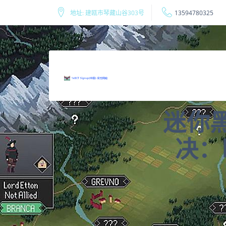
地址: 建瓯市琴藏山谷303号
13594780325
迷你
决：