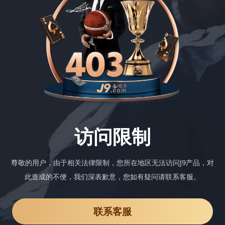
访问限制
尊敬的用户，由于相关法律限制，您所在地区无法访问J9产品，对
此造成的不便，我们深表歉意，您如有疑问请联系客服。
联系客服