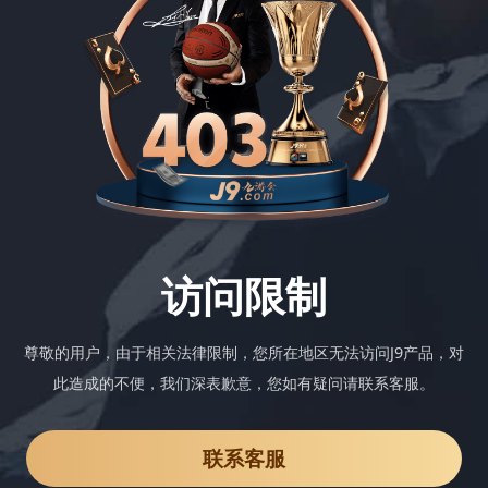
访问限制
尊敬的用户，由于相关法律限制，您所在地区无法访问J9产品，对
此造成的不便，我们深表歉意，您如有疑问请联系客服。
联系客服