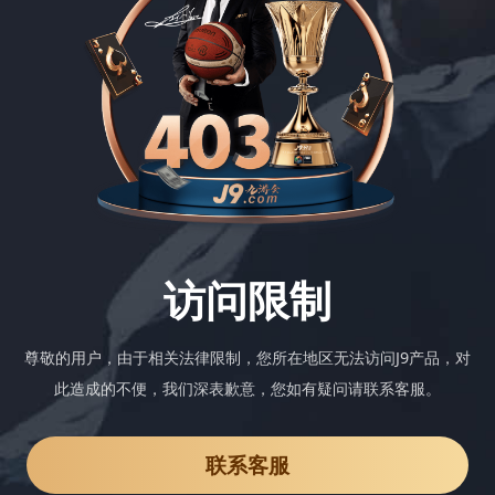
访问限制
尊敬的用户，由于相关法律限制，您所在地区无法访问J9产品，对
此造成的不便，我们深表歉意，您如有疑问请联系客服。
联系客服